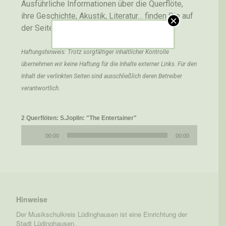
Ausführliche Informationen über die Querflöte,
ihre Geschichte, Akustik, Literatur… finden Sie auf
×
der Seite
http://www.flutepage.de/
Haftungshinweis: Trotz sorgfältiger inhaltlicher Kontrolle
übernehmen wir keine Haftung für die Inhalte externer Links. Für den
Inhalt der verlinkten Seiten sind ausschließlich deren Betreiber
verantwortlich.
2 Querflöten: S.Joplin: "The Entertainer"
Audio-
00:00
00:00
Player
Hinweise
Der Musikschulkreis Lüdinghausen ist eine Einrichtung der
Stadt Lüdinghausen.