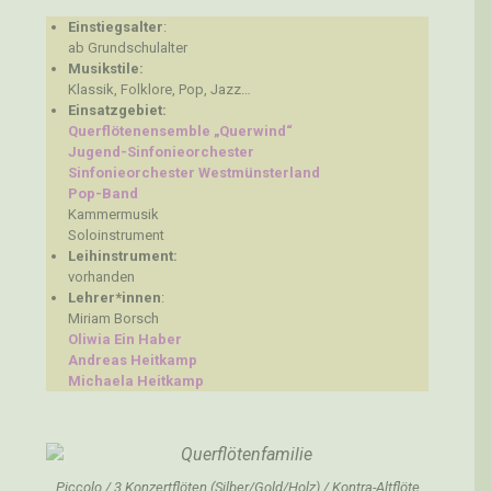
Einstiegsalter
:
ab Grundschulalter
Musikstile:
Klassik, Folklore, Pop, Jazz…
Einsatzgebiet:
Querflötenensemble „Querwind“
Jugend-Sinfonieorchester
Sinfonieorchester Westmünsterland
Pop-Band
Kammermusik
Soloinstrument
Leihinstrument:
vorhanden
Lehrer*innen
:
Miriam Borsch
Oliwia Ein Haber
Andreas Heitkamp
Michaela Heitkamp
Piccolo / 3 Konzertflöten (Silber/Gold/Holz) / Kontra-Altflöte