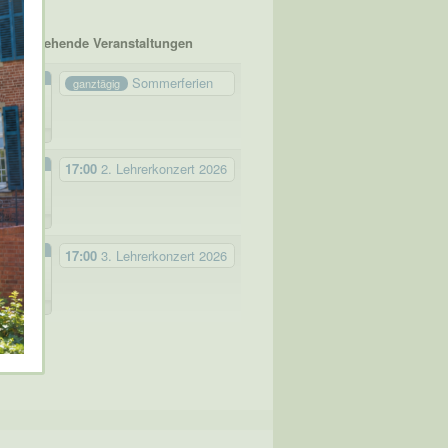
Bevorstehende Veranstaltungen
JULI
Sommerferien
ganztägig
20
Mo.
2026
SEP.
17:00
2. Lehrerkonzert 2026
27
So.
2026
NOV.
17:00
3. Lehrerkonzert 2026
22
So.
2026