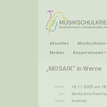
Aktuelles
Musikschulen
Medien
Kooperationen
LEITUNG
JEKITS
VERWALTUNG
„MOSAIK“ in Werne
LEITUNG FACHBEREIC
ANMELDUNG /
18.11.2025 um 18
WANN:
DOWNLOADS
MenSa Anne-Frank-G
WO:
UNTERRICHTSORTE
Kostenlos
PREIS: