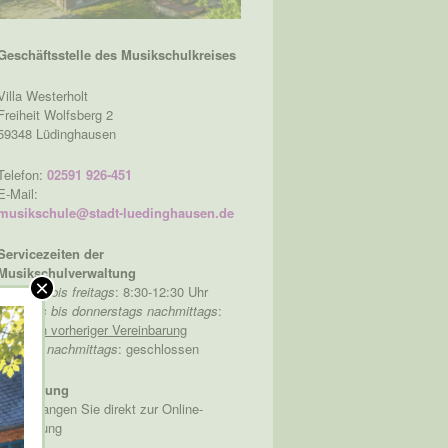
Geschäftsstelle des Musikschulkreises
Villa Westerholt
Freiheit Wolfsberg 2
59348 Lüdinghausen
Telefon:
02591 926-451
E-Mail:
musikschule@stadt-luedinghausen.de
Servicezeiten der
Musikschulverwaltung
×
Montags bis freitags
: 8:30-12:30 Uhr
Montags bis donnerstags nachmittags
:
nur nach vorheriger Vereinbarung
Freitags nachmittags
: geschlossen
Anmeldung
hier
gelangen Sie direkt zur Online-
Anmeldung