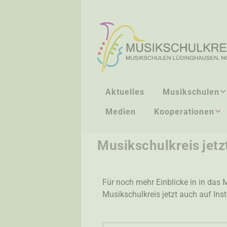
Aktuelles
Musikschulen
Medien
Kooperationen
LEITUNG
JEKITS
VERWALTUNG
Musikschulkreis jetz
LEITUNG FACHBEREIC
ANMELDUNG /
Für noch mehr Einblicke in in das 
DOWNLOADS
Musikschulkreis jetzt auch auf Ins
UNTERRICHTSORTE