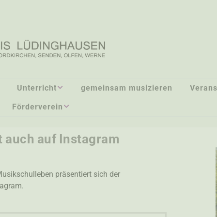
Unterricht
gemeinsam musizieren
Verans
Förderverein
ELEMENTARFÄCHER
ÜBERUNS
FV_FÖRDERUNG
INSTRUMENTALFÄCHER
FINANZIELL SCHWACHER
t auch auf Instagram
FAMILIEN
FINANZIERUNG
HE
LEHRKRÄFTE
MITGLIEDSCHAFT
ANMELDUNG /
Musikschulleben präsentiert sich der
DOWNLOADS
tagram.
SPENDEN