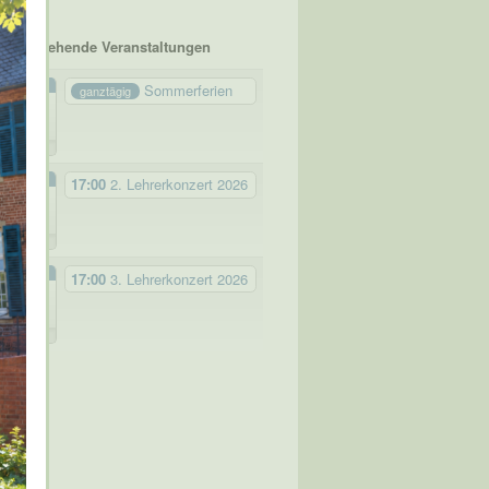
Bevorstehende Veranstaltungen
JULI
Sommerferien
ganztägig
20
Mo.
2026
SEP.
17:00
2. Lehrerkonzert 2026
27
So.
2026
NOV.
17:00
3. Lehrerkonzert 2026
22
So.
2026