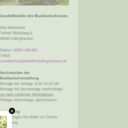
Geschäftsstelle des Musikschulkreises
Villa Westerholt
Freiheit Wolfsberg 2
59348 Lüdinghausen
Telefon:
02591 926-451
E-Mail:
musikschule@stadt-luedinghausen.de
Servicezeiten der
Musikschulverwaltung
Montags bis freitags
: 8:30-12:30 Uhr
Montags bis donnerstags nachmittags
:
nur nach vorheriger Vereinbarung
Freitags nachmittags
: geschlossen
×
Anmeldung
hier
gelangen Sie direkt zur Online-
Anmeldung