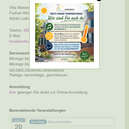
Villa Westerholt
Freiheit Wolfsberg 2
59348 Lüdinghausen
Telefon:
02591 926-451
E-Mail:
musikschule@stadt-luedinghausen.de
Servicezeiten der Musikschulverwaltung
Montags bis freitags
: 8:30-12:30 Uhr
Montags bis donnerstags nachmittags
:
nur nach vorheriger Vereinbarung
Freitags nachmittags
: geschlossen
Anmeldung
hier
gelangen Sie direkt zur Online-Anmeldung
Bevorstehende Veranstaltungen
JULI
Sommerferien
ganztägig
20