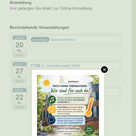
Anmeldung
hier
gelangen Sie direkt zur Online-Anmeldung
Bevorstehende Veranstaltungen
JULI
Sommerferien
ganztägig
20
Mo.
2026
SEP.
17:00
2. Lehrerkonzert 2026
27
×
So.
2026
NOV.
17:00
3. Lehrerkonzert 2026
22
So.
2026