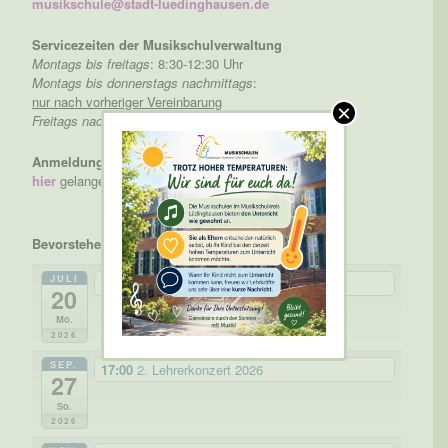
musikschule@stadt-luedinghausen.de
Servicezeiten der Musikschulverwaltung
Montags bis freitags
: 8:30-12:30 Uhr
Montags bis donnerstags nachmittags
:
nur nach vorheriger Vereinbarung
×
Freitags nachmittags
: geschlossen
Anmeldung
hier
gelangen Sie direkt zur Online-Anmeldung
Bevorstehende Veranstaltungen
JULI
Sommerferien
ganztägig
20
Mo.
2026
SEP.
17:00
2. Lehrerkonzert 2026
27
So.
2026