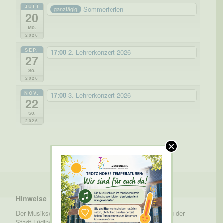
JULI
Sommerferien
ganztägig
20
Mo.
2026
SEP.
17:00
2. Lehrerkonzert 2026
27
So.
2026
NOV.
17:00
3. Lehrerkonzert 2026
22
So.
2026
×
Hinweise
Der Musikschulkreis Lüdinghausen ist eine Einrichtung der
Stadt Lüdinghausen.